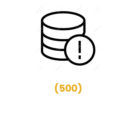
(
500
)