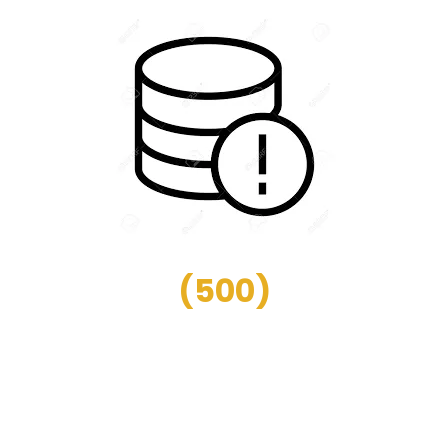
(
500
)