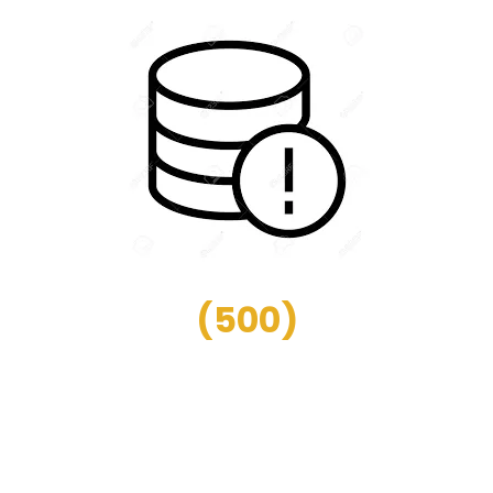
(
500
)