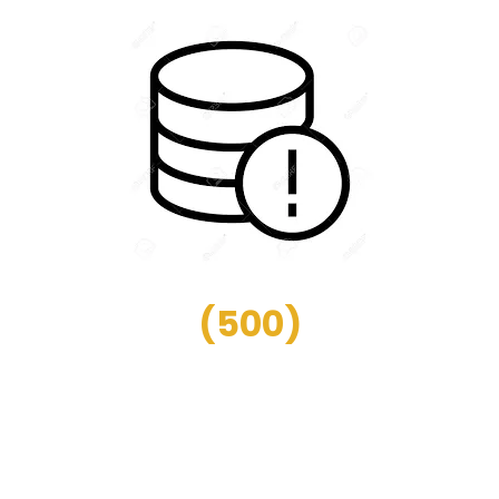
(
500
)