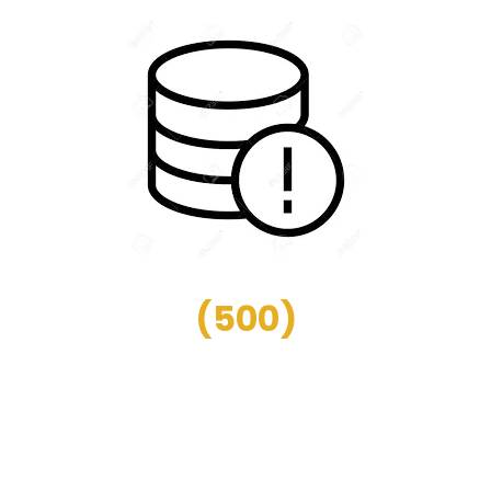
(
500
)