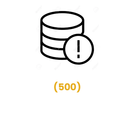
(
500
)