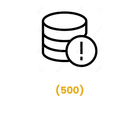
(
500
)