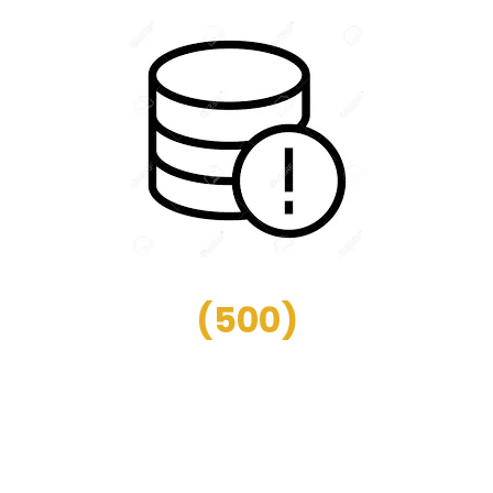
(
500
)