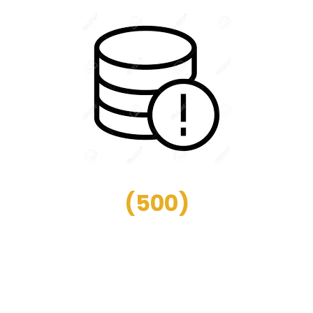
(
500
)