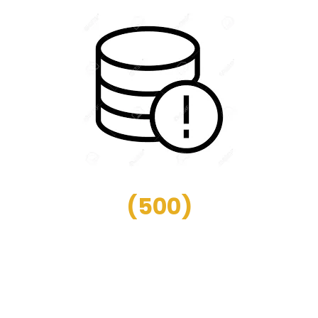
(
500
)