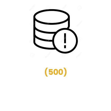
(
500
)