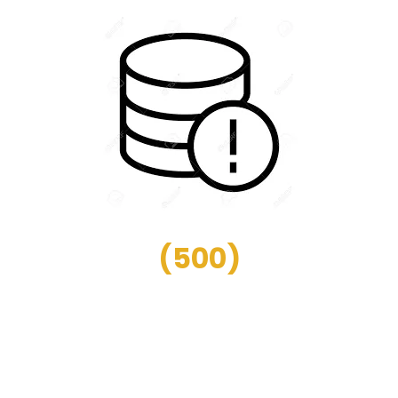
(
500
)