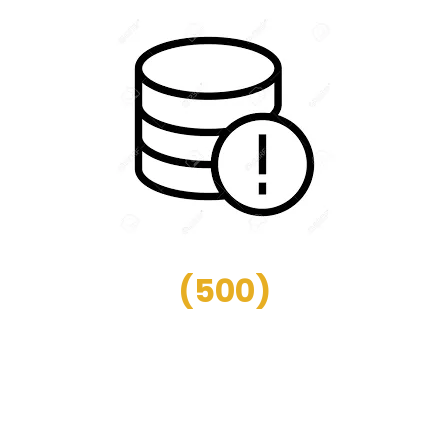
(
500
)