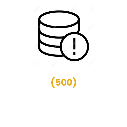
(
500
)