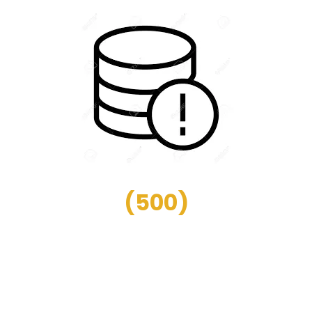
(
500
)