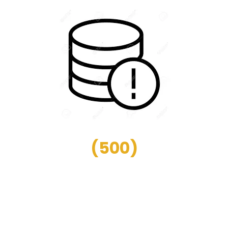
(
500
)