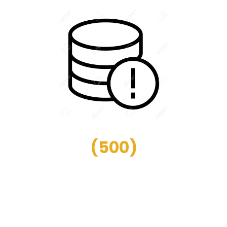
(
500
)