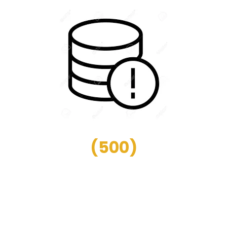
(
500
)