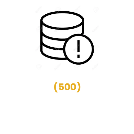
(
500
)