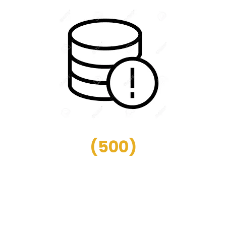
(
500
)