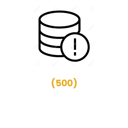
(
500
)