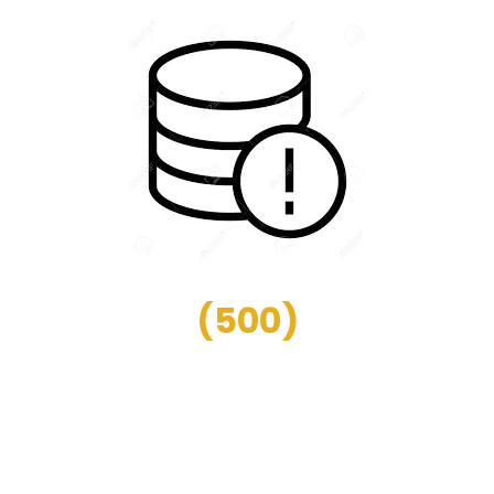
(
500
)