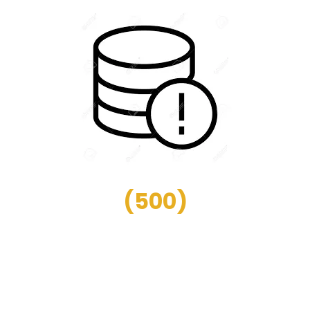
(
500
)