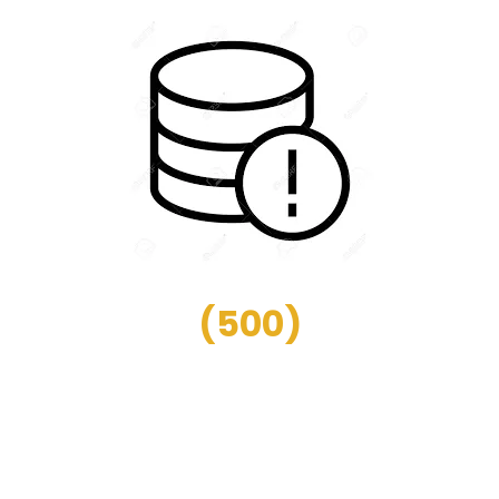
(
500
)