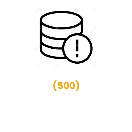
(
500
)