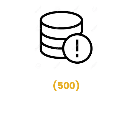
(
500
)