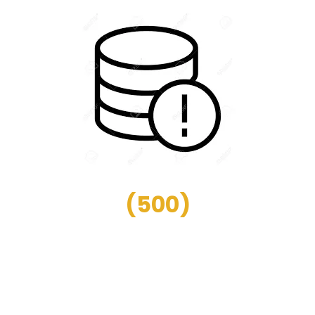
(
500
)