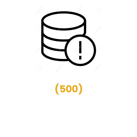
(
500
)