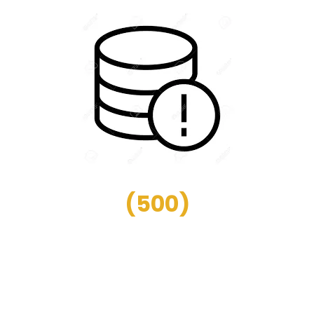
(
500
)