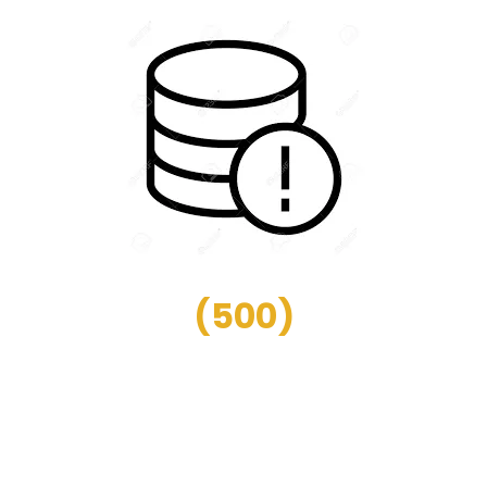
(
500
)