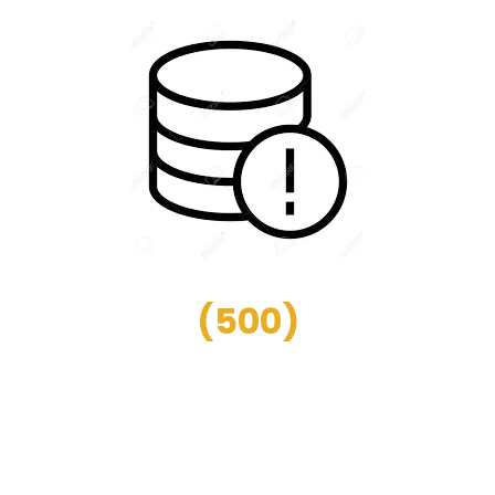
(
500
)