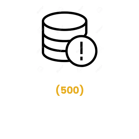
(
500
)