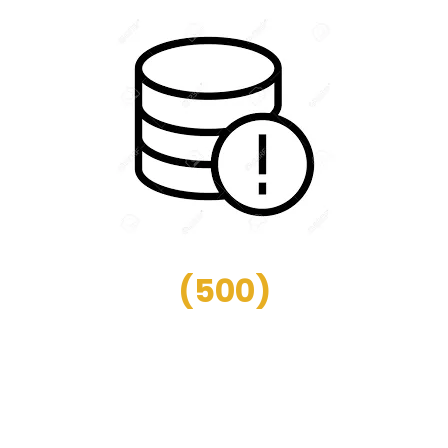
(
500
)