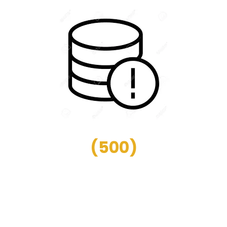
(
500
)