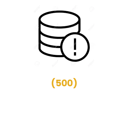
(
500
)