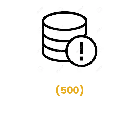
(
500
)