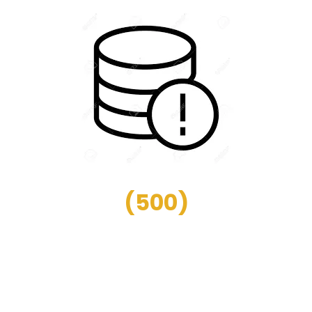
(
500
)