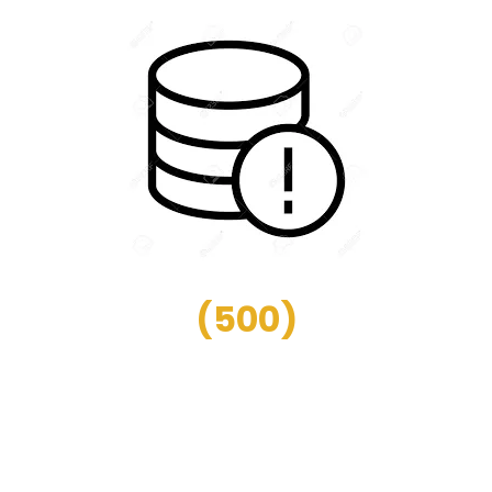
(
500
)