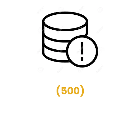
(
500
)