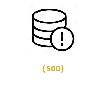
(
500
)