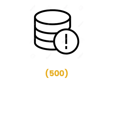
(
500
)