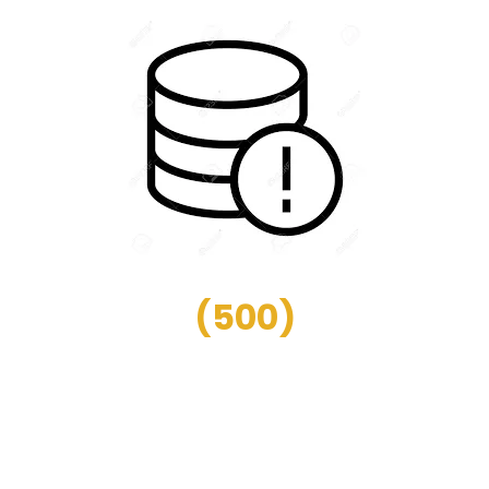
(
500
)