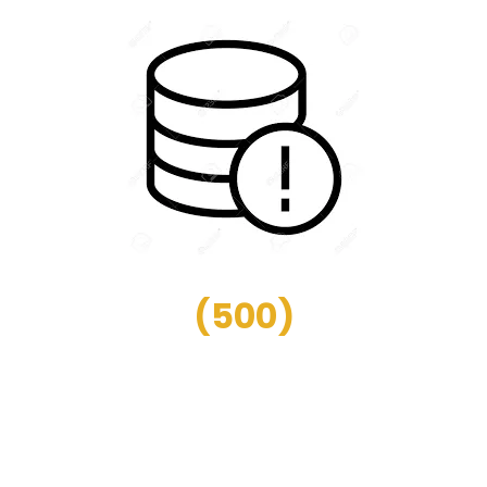
(
500
)