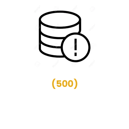
(
500
)