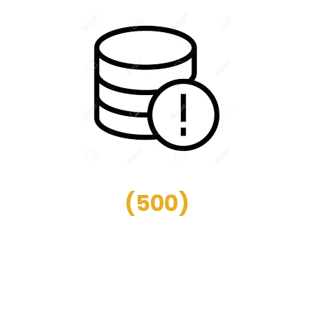
(
500
)