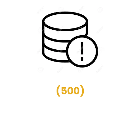
(
500
)