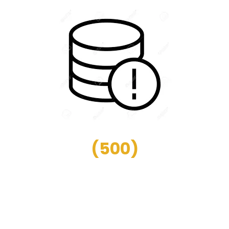
(
500
)