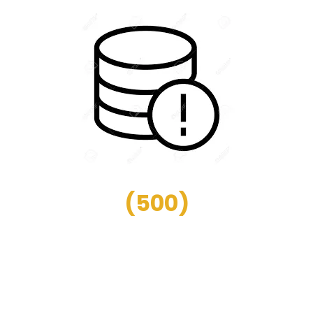
(
500
)