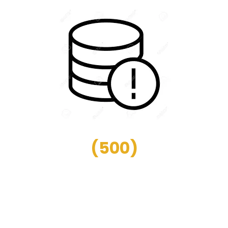
(
500
)