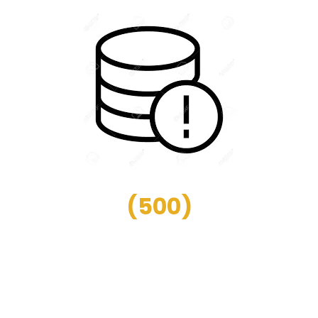
(
500
)